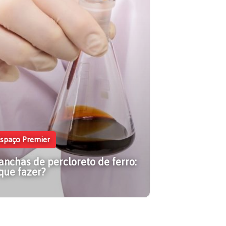
erros comuns ao aplicar pasta
rmica e como evitá-los
nfira neste artigo alguns erros comuns
spaço Premier
 aplicar pasta térmica e não os cometa.
ja mais!
nchas de percloreto de ferro:
que fazer?