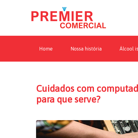
Home
Nossa história
Álcool i
Cuidados com computador
para que serve?