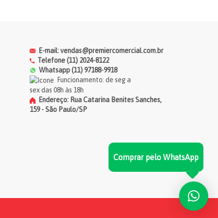
E-mail: vendas@premiercomercial.com.br
Telefone (11) 2024-8122
Whatsapp (11) 97188-9918
Funcionamento: de seg a
sex das 08h às 18h
Endereço: Rua Catarina Benites Sanches,
159 - São Paulo/SP
nchas de percloreto de ferro:
que fazer?
Comprar pelo WhatsApp
tá lidando com manchas de percloreto
 ferro e não sabe o que fazer? A
emier Comercial veio te ajudar.
nfira!