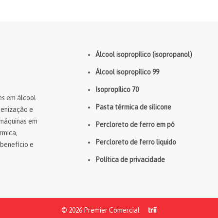
Como eliminar mofo com a
ajuda do álcool isopropílico?
Buscando modos de como eliminar
mofo? A Premier Comercial te mostra
Álcool isopropílico (isopropanol)
como usar o isopropanol!
Álcool isopropílico 99
Isopropílico 70
es em álcool
Pasta térmica de silicone
gienização e
 máquinas em
Percloreto de ferro em pó
rmica,
Ma
Percloreto de ferro liquido
benefício e
o 
Política de privacidade
Es
 tudo o que você precisa saber!
de
tos eletrônicos e não sabe como começar? A
Pr
mas dicas. Confira!
Co
© 2026 Premier Comercial