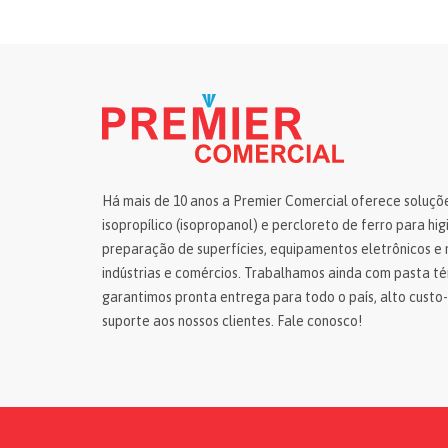
equipamentos eletrônicos:
cuidados importantes!
Entenda como fazer uma limpeza segura
de equipamentos eletrônicos e veja
quais cuidados ajudam a proteger
componentes sensíveis.
Há mais de 10 anos a Premier Comercial oferece soluçõ
isopropílico (isopropanol) e percloreto de ferro para hi
preparação de superfícies, equipamentos eletrônicos e
indústrias e comércios. Trabalhamos ainda com pasta té
garantimos pronta entrega para todo o país, alto custo-
suporte aos nossos clientes. Fale conosco!
Corrosão de circuitos eletrônicos:
Está precisando fazer a corrosão de circui
Premier Comercial veio te ajudar com algu