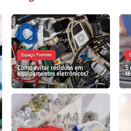
Espaço Premier
E
Como evitar resíduos em
5 
equipamentos eletrônicos?
té