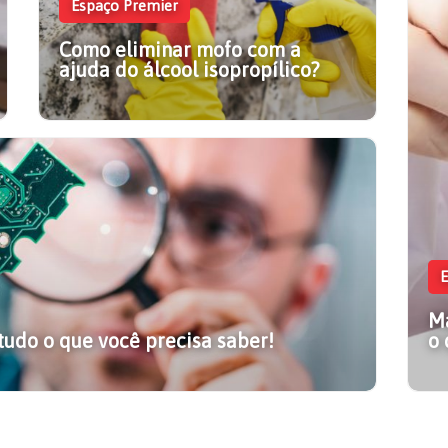
Espaço Premier
Como eliminar mofo com a
ajuda do álcool isopropílico?
Como evitar resíduos em
5 
equipamentos eletrônicos?
té
Entenda como evitar resíduos em
equipamentos eletrônicos e veja quais
Co
E
cuidados ajudam a melhorar a limpeza e
ao
o desempenho dos componentes.
Ve
Ma
 tudo o que você precisa saber!
o 