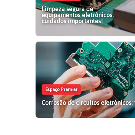
Limpeza segura de
equipamentos eletrônicos:
cuidados importantes!
Espaço Premier
Corrosão de circuitos eletrônicos:
Limpeza segura de