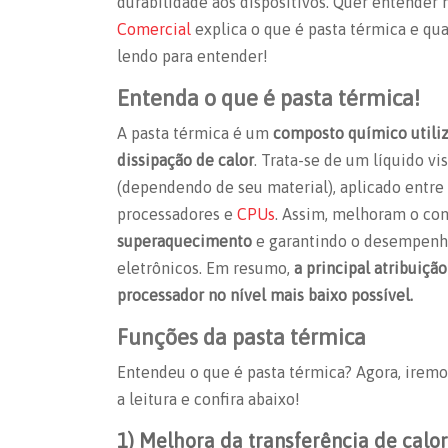
durabilidade aos dispositivos. Quer entender 
Comercial
explica
o que é pasta térmica
e qua
lendo para entender!
Entenda
o que é pasta térmica
!
A pasta térmica é um
composto químico utiliza
dissipação de calor
. Trata-se de um líquido v
(dependendo de seu material), aplicado entr
processadores e
CPUs
. Assim, melhoram o co
superaquecimento
e garantindo o desempenho 
eletrônicos. Em resumo,
a principal atribuiçã
processador no nível mais baixo possível.
Funções da pasta térmica
Entendeu
o que é pasta térmica
? Agora, iremo
a leitura e confira abaixo!
1) Melhora da transferência de calor