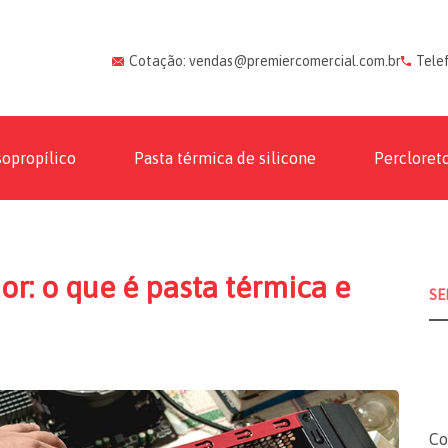
Cotação: vendas@premiercomercial.com.br
Tele
sopropílico
Pasta térmica de silicone
Percloreto
: o que é pasta térmica e
Co