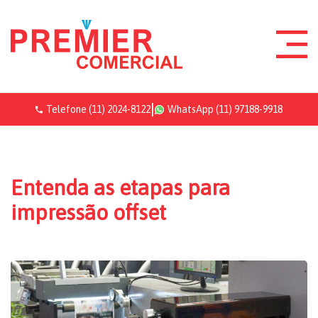
|
Telefone
(11) 2024-8122
WhatsApp
(11) 97188-9918
Entenda as etapas para
impressão offset